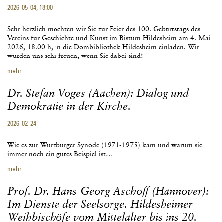
2026-05-04, 18:00
Sehr herzlich möchten wir Sie zur Feier des 100. Geburtstags des
Vereins für Geschichte und Kunst im Bistum Hildesheim am 4. Mai
2026, 18.00 h, in die Dombibliothek Hildesheim einladen. Wir
würden uns sehr freuen, wenn Sie dabei sind!
100.
mehr
Geburtstag
des
Dr. Stefan Voges (Aachen): Dialog und
Vereins
Demokratie in der Kirche.
für
Geschichte
2026-02-24
und
Kunst
im
Wie es zur Würzburger Synode (1971-1975) kam und warum sie
Bistum
immer noch ein gutes Beispiel ist…
Hildesheim
Dr.
mehr
Stefan
Voges
Prof. Dr. Hans-Georg Aschoff (Hannover):
(Aachen):
Im Dienste der Seelsorge. Hildesheimer
Dialog
und
Weihbischöfe vom Mittelalter bis ins 20.
Demokratie