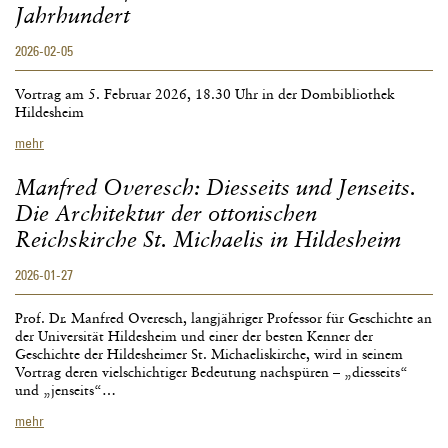
Jahrhundert
in
der
2026-02-05
Kirche.
Vortrag am 5. Februar 2026, 18.30 Uhr in der Dombibliothek
Hildesheim
Prof.
mehr
Dr.
Hans-
Manfred Overesch: Diesseits und Jenseits.
Georg
Die Architektur der ottonischen
Aschoff
(Hannover):
Reichskirche St. Michaelis in Hildesheim
Im
Dienste
2026-01-27
der
Seelsorge.
Prof. Dr. Manfred Overesch, langjähriger Professor für Geschichte an
Hildesheimer
der Universität Hildesheim und einer der besten Kenner der
Weihbischöfe
Geschichte der Hildesheimer St. Michaeliskirche, wird in seinem
vom
Vortrag deren vielschichtiger Bedeutung nachspüren – „diesseits“
Mittelalter
und „jenseits“…
bis
ins
Manfred
mehr
20.
Overesch:
Jahrhundert