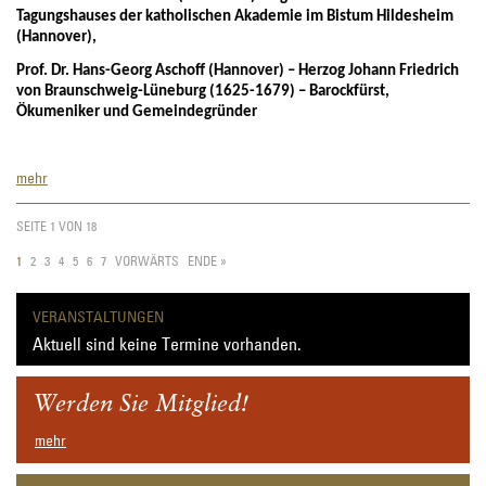
Tagungshauses der katholischen Akademie im Bistum Hildesheim
(Hannover),
Prof. Dr. Hans-Georg Aschoff (Hannover) – Herzog Johann Friedrich
von Braunschweig-Lüneburg (1625-1679) – Barockfürst,
Ökumeniker und Gemeindegründer
Prof.
mehr
Dr.
Hans-
SEITE 1 VON 18
Georg
Aschoff
1
2
3
4
5
6
7
VORWÄRTS
ENDE »
(Hannover)
–
Herzog
VERANSTALTUNGEN
Johann
Aktuell sind keine Termine vorhanden.
Friedrich
von
Braunschweig-
Werden Sie Mitglied!
Lüneburg
(1625-
mehr
1679)