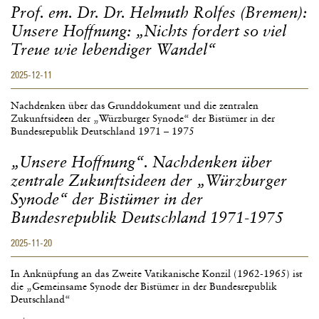
Diesseits
Prof. em. Dr. Dr. Helmuth Rolfes (Bremen):
und
Unsere Hoffnung: „Nichts fordert so viel
Jenseits.
Die
Treue wie lebendiger Wandel“
Architektur
der
2025-12-11
ottonischen
Reichskirche
Nachdenken über das Grunddokument und die zentralen
St.
Zukunftsideen der „Würzburger Synode“ der Bistümer in der
Michaelis
Bundesrepublik Deutschland 1971 – 1975
in
Hildesheim
„Unsere Hoffnung“. Nachdenken über
zentrale Zukunftsideen der „Würzburger
Synode“ der Bistümer in der
Bundesrepublik Deutschland 1971-1975
2025-11-20
In Anknüpfung an das Zweite Vatikanische Konzil (1962-1965) ist
die „Gemeinsame Synode der Bistümer in der Bundesrepublik
Deutschland“