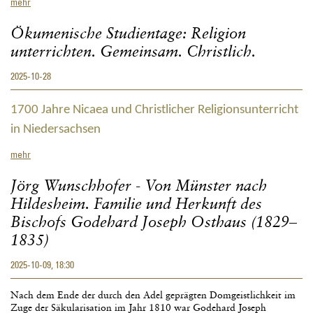
„Unsere
mehr
Hoffnung“.
Nachdenken
Ökumenische Studientage: Religion
über
unterrichten. Gemeinsam. Christlich.
zentrale
Zukunftsideen
2025-10-28
der
„Würzburger
Synode“
1700 Jahre Nicaea und Christlicher Religionsunterricht
der
Bistümer
in Niedersachsen
in
der
Ökumenische
mehr
Bundesrepublik
Studientage:
Deutschland
Religion
Jörg Wunschhofer - Von Münster nach
1971-
unterrichten.
1975
Hildesheim. Familie und Herkunft des
Gemeinsam.
Christlich.
Bischofs Godehard Joseph Osthaus (1829–
1835)
2025-10-09, 18:30
Nach dem Ende der durch den Adel geprägten Domgeistlichkeit im
Zuge der Säkularisation im Jahr 1810 war Godehard Joseph