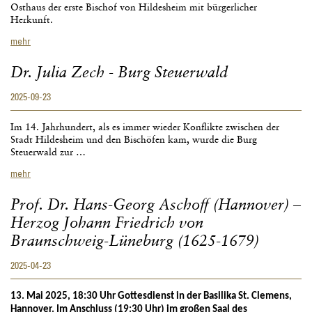
Osthaus der erste Bischof von Hildesheim mit bürgerlicher
Herkunft.
Jörg
mehr
Wunschhofer
-
Dr. Julia Zech - Burg Steuerwald
Von
Münster
2025-09-23
nach
Hildesheim.
Familie
Im 14. Jahrhundert, als es immer wieder Konflikte zwischen der
und
Stadt Hildesheim und den Bischöfen kam, wurde die Burg
Herkunft
Steuerwald zur …
des
Dr.
mehr
Bischofs
Julia
Godehard
Zech
Joseph
Prof. Dr. Hans-Georg Aschoff (Hannover) –
-
Osthaus
Herzog Johann Friedrich von
Burg
(1829–
Steuerwald
Braunschweig-Lüneburg (1625-1679)
1835)
2025-04-23
13. Mai 2025, 18:30 Uhr Gottesdienst in der Basilika St. Clemens,
Hannover. Im Anschluss (19:30 Uhr) im großen Saal des