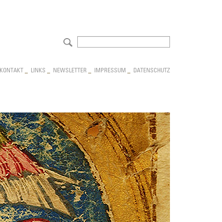
NAVIGATION
KONTAKT
_
LINKS
_
NEWSLETTER
_
IMPRESSUM
_
DATENSCHUTZ
ÜBERSPRINGEN