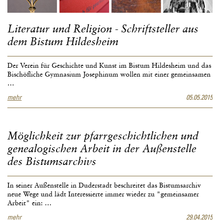
Literatur und Religion - Schriftsteller aus
dem Bistum Hildesheim
Der Verein für Geschichte und Kunst im Bistum Hildesheim und das
Bischöfliche Gymnasium Josephinum wollen mit einer gemeinsamen
…
Literatur
mehr
05.05.2015
und
Religion
-
Schriftsteller
Möglichkeit zur pfarrgeschichtlichen und
aus
genealogischen Arbeit in der Außenstelle
dem
Bistum
des Bistumsarchivs
Hildesheim
In seiner Außenstelle in Duderstadt beschreitet das Bistumsarchiv
neue Wege und lädt Interessierte immer wieder zu "gemeinsamer
Arbeit" ein: …
Möglichkeit
mehr
29.04.2015