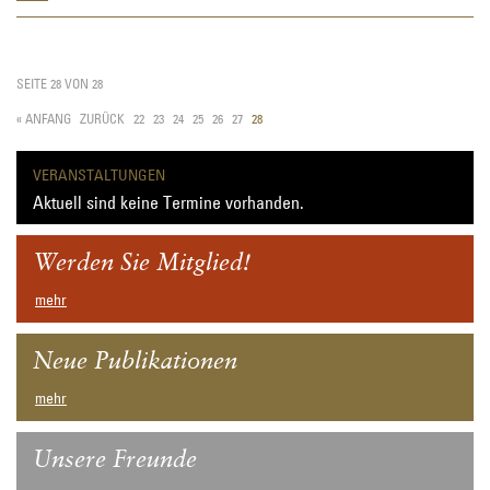
zur
pfarrgeschichtlichen
und
genealogischen
SEITE 28 VON 28
Arbeit
in
« ANFANG
ZURÜCK
22
23
24
25
26
27
28
der
Außenstelle
des
VERANSTALTUNGEN
Bistumsarchivs
Aktuell sind keine Termine vorhanden.
Werden Sie Mitglied!
mehr
Neue Publikationen
mehr
Unsere Freunde