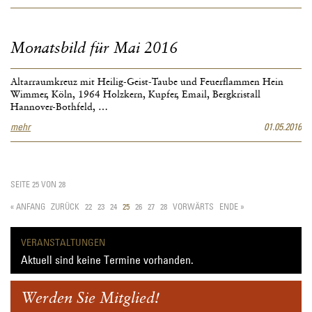
für
Juni
2016
Monatsbild für Mai 2016
Altarraumkreuz mit Heilig-Geist-Taube und Feuerflammen Hein
Wimmer, Köln, 1964 Holzkern, Kupfer, Email, Bergkristall
Hannover-Bothfeld, …
Monatsbild
mehr
01.05.2016
für
Mai
2016
SEITE 25 VON 28
« ANFANG
ZURÜCK
22
23
24
25
26
27
28
VORWÄRTS
ENDE »
VERANSTALTUNGEN
Aktuell sind keine Termine vorhanden.
Werden Sie Mitglied!