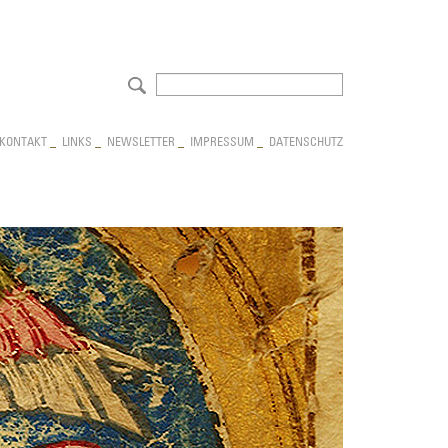
NAVIGATION
KONTAKT
_
LINKS
_
NEWSLETTER
_
IMPRESSUM
_
DATENSCHUTZ
ÜBERSPRINGEN