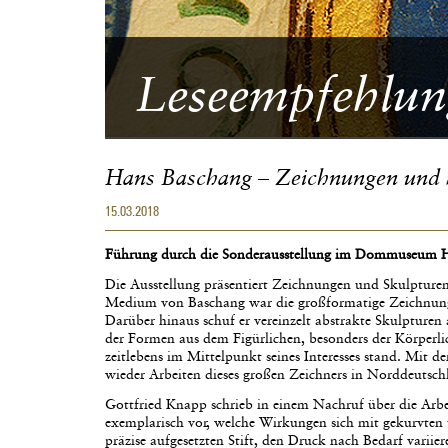
Leseempfehlun
Hans Baschang – Zeichnungen und 
15.03.2018
Führung durch die Sonderausstellung im Dommuseum Hi
Die Ausstellung präsentiert Zeichnungen und Skulptur
Medium von Baschang war die großformatige Zeichnung, d
Darüber hinaus schuf er vereinzelt abstrakte Skulpturen
der Formen aus dem Figürlichen, besonders der Körper
zeitlebens im Mittelpunkt seines Interesses stand. Mit
wieder Arbeiten dieses großen Zeichners in Norddeutsch
Gottfried Knapp schrieb in einem Nachruf über die Arbe
exemplarisch vor, welche Wirkungen sich mit gekurvten 
präzise aufgesetzten Stift, den Druck nach Bedarf variier