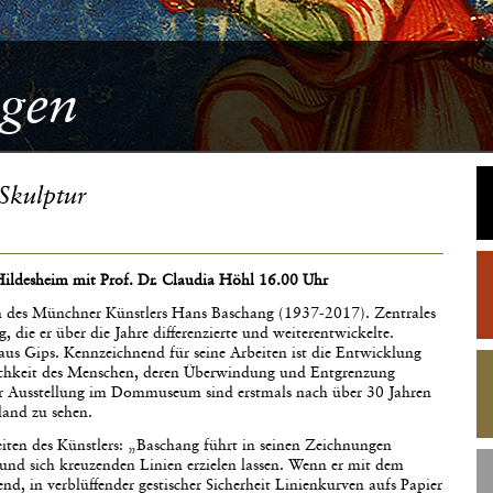
gen
Skulptur
ldesheim mit Prof. Dr. Claudia Höhl 16.00 Uhr
en des Münchner Künstlers Hans Baschang (1937-2017). Zentrales
ie er über die Jahre differenzierte und weiterentwickelte.
 aus Gips. Kennzeichnend für seine Arbeiten ist die Entwicklung
lichkeit des Menschen, deren Überwindung und Entgrenzung
 der Ausstellung im Dommuseum sind erstmals nach über 30 Jahren
land zu sehen.
iten des Künstlers: „Baschang führt in seinen Zeichnungen
und sich kreuzenden Linien erzielen lassen. Wenn er mit dem
end, in verblüffender gestischer Sicherheit Linienkurven aufs Papier