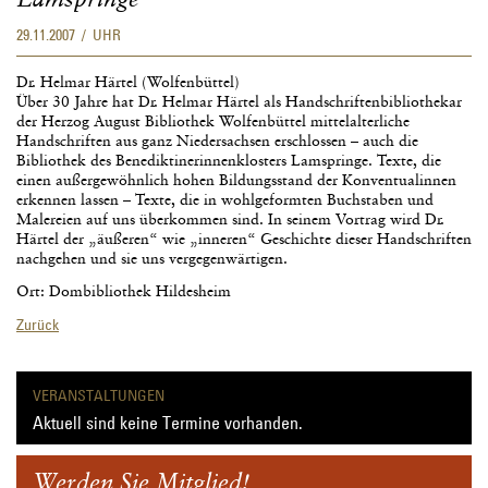
29.11.2007 / UHR
Dr. Helmar Härtel (Wolfenbüttel)
Über 30 Jahre hat Dr. Helmar Härtel als Handschriftenbibliothekar
der Herzog August Bibliothek Wolfenbüttel mittelalterliche
Handschriften aus ganz Niedersachsen erschlossen – auch die
Bibliothek des Benediktinerinnenklosters Lamspringe. Texte, die
einen außergewöhnlich hohen Bildungsstand der Konventualinnen
erkennen lassen – Texte, die in wohlgeformten Buchstaben und
Malereien auf uns überkommen sind. In seinem Vortrag wird Dr.
Härtel der „äußeren“ wie „inneren“ Geschichte dieser Handschriften
nachgehen und sie uns vergegenwärtigen.
Ort: Dombibliothek Hildesheim
Zurück
VERANSTALTUNGEN
Aktuell sind keine Termine vorhanden.
Werden Sie Mitglied!