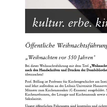
kultur. erbe. ki
Öffentliche Weihnachtsführun
„Weihnachten vor 550 Jahren"
Bei dieser Weihnachtsführung mit dem Titel
„Weihnachte
nach den Handschriften und Drucken der Dombiblioth
überraschen!
Prof. Bölling ist Professor für Kirchengeschichte am Ins
und lehrt außerdem an der Leibniz Universität Hannove
Münster zum Kirchenmusiker (C-Examen) ausgebildet. Se
Kirchenreformen, der Liturgie und Kirchenmusik sowie d
Säkularität.
Unsere öffentlichen Führungen sind kostenlos und richte