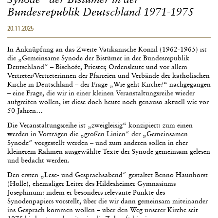
Bundesrepublik Deutschland 1971-1975
20.11.2025
In Anknüpfung an das Zweite Vatikanische Konzil (1962-1965) ist
die „Gemeinsame Synode der Bistümer in der Bundesrepublik
Deutschland“ – Bischöfe, Priester, Ordensleute und vor allem
Vertreter/Vertreterinnen der Pfarreien und Verbände der katholischen
Kirche in Deutschland – der Frage „Wie geht Kirche?“ nachgegangen
– eine Frage, die wir in einer kleinen Veranstaltungsreihe wieder
aufgreifen wollen, ist diese doch heute noch genauso aktuell wie vor
50 Jahren…
Die Veranstaltungsreihe ist „zweigleisig“ konzipiert: zum einen
werden in Vorträgen die „großen Linien“ der „Gemeinsamen
Synode“ vorgestellt werden – und zum anderen sollen in eher
kleinerem Rahmen ausgewählte Texte der Synode gemeinsam gelesen
und bedacht werden.
Den ersten „Lese- und Gesprächsabend“ gestaltet Benno Haunhorst
(Holle), ehemaliger Leiter des Hildesheimer Gymnasiums
Josephinum: indem er besonders relevante Punkte des
Synodenpapiers vorstellt, über die wir dann gemeinsam miteinander
ins Gespräch kommen wollen – über den Weg unserer Kirche seit